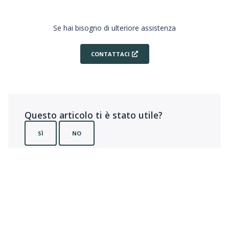
Se hai bisogno di ulteriore assistenza
CONTATTACI
Questo articolo ti è stato utile?
SÌ
NO
Utenti che ritengono sia utile: 0 su 0
© Namirial S.p.A. • C.F. e iscriz. al Reg. Impr. Ancona N. 02046570426 • REA N.
AN157295 • Codice destinatario T04ZHR3 • Cap. soc. € 8.251.298,70 i.v.