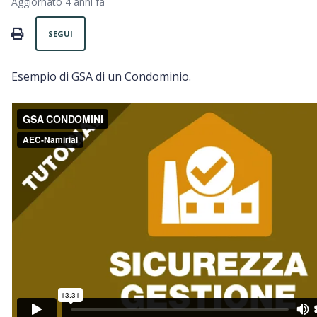
Aggiornato
4 anni fa
Non ancora seguito da nessuno
PRINT
SEGUI
Esempio di GSA di un Condominio.