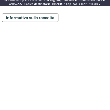
© Namirial S.p.A. • C.F. e iscriz. al Reg. Impr. Ancona N. 02046570426 • REA N.
AN157295 • Codice destinatario T04ZHR3 • Cap. soc. € 8.251.298,70 i.v.
Informativa sulla raccolta