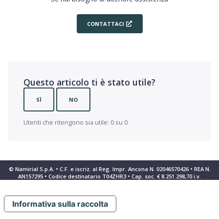
CONTATTACI
Questo articolo ti è stato utile?
SÌ
NO
Utenti che ritengono sia utile: 0 su 0
© Namirial S.p.A. • C.F. e iscriz. al Reg. Impr. Ancona N. 02046570426 • REA N.
AN157295 • Codice destinatario T04ZHR3 • Cap. soc. € 8.251.298,70 i.v.
Informativa sulla raccolta