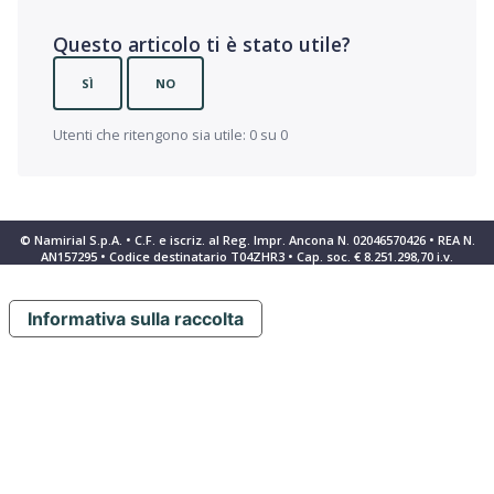
Questo articolo ti è stato utile?
SÌ
NO
Utenti che ritengono sia utile: 0 su 0
© Namirial S.p.A. • C.F. e iscriz. al Reg. Impr. Ancona N. 02046570426 • REA N.
AN157295 • Codice destinatario T04ZHR3 • Cap. soc. € 8.251.298,70 i.v.
Informativa sulla raccolta