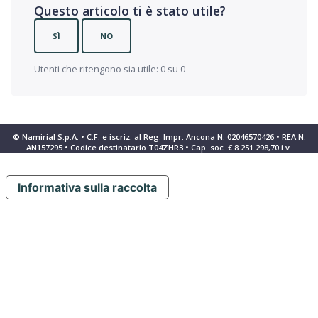
Questo articolo ti è stato utile?
SÌ
NO
Utenti che ritengono sia utile: 0 su 0
© Namirial S.p.A. • C.F. e iscriz. al Reg. Impr. Ancona N. 02046570426 • REA N.
AN157295 • Codice destinatario T04ZHR3 • Cap. soc. € 8.251.298,70 i.v.
Informativa sulla raccolta