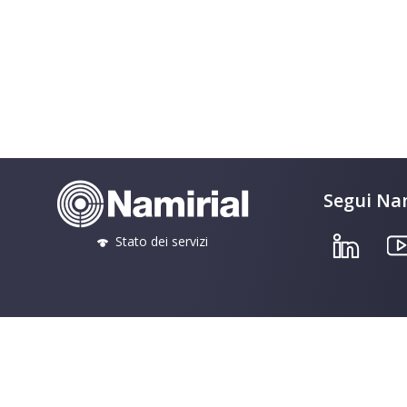
Segui Nam
Stato dei servizi
© Namirial S.p.A. • C.F. e iscriz. al Reg. Impr. Ancona N. 02046