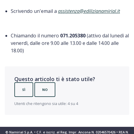
Scrivendo un'email a
assistenza@edilizianamirial.it
Chiamando il numero
071.205380
(attivo dal lunedì al
venerdì, dalle ore 9.00 alle 13.00 e dalle 14.00 alle
18.00)
Questo articolo ti è stato utile?
SÌ
NO
Utenti che ritengono sia utile: 4 su 4
© Namirial S.p.A. • C.F. e iscriz. al Reg. Impr. Ancona N. 02046570426 • REA N.