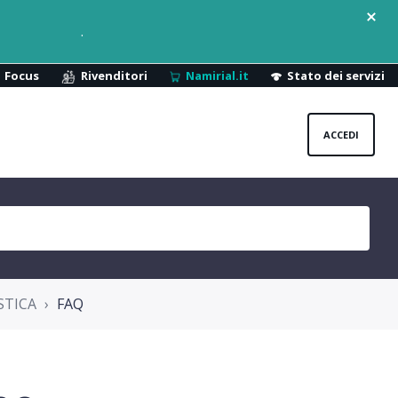
.
Focus
Rivenditori
Namirial.it
Stato dei servizi
ACCEDI
STICA
FAQ