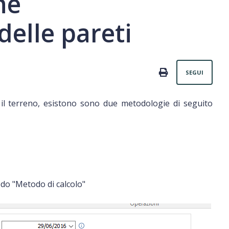
ne
delle pareti
Non
PRINT
SEGUI
il terreno, esistono sono due metodologie di seguito
nodo "Metodo di calcolo"