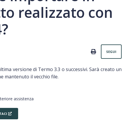
to realizzato con
4?
Non
PRINT
SEGUI
ultima versione di Termo 3.3 o successivi. Sarà creato un
e mantenuto il vecchio file.
lteriore assistenza
TACI