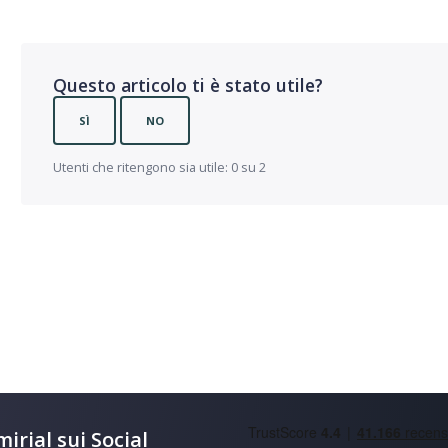
Questo articolo ti è stato utile?
SÌ
NO
Utenti che ritengono sia utile: 0 su 2
irial sui Social