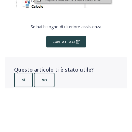
Se hai bisogno di ulteriore assistenza
CONTATTACI
Questo articolo ti è stato utile?
SÌ
NO
Utenti che ritengono sia utile: 0 su 0
© Namirial S.p.A. • C.F. e iscriz. al Reg. Impr. Ancona N. 02046570426 • REA N.
AN157295 • Codice destinatario T04ZHR3 • Cap. soc. € 8.251.298,70 i.v.