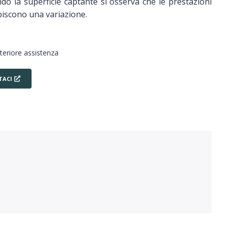
ndo la superficie captante si osserva che le prestazioni
ubiscono una variazione.
lteriore assistenza
TACI