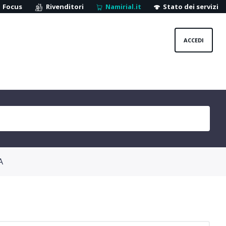
Focus
Rivenditori
Namirial.it
Stato dei servizi
ACCEDI
A