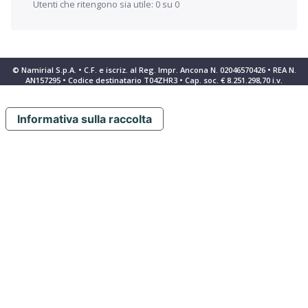
Utenti che ritengono sia utile: 0 su 0
© Namirial S.p.A. • C.F. e iscriz. al Reg. Impr. Ancona N. 02046570426 • REA N.
AN157295 • Codice destinatario T04ZHR3 • Cap. soc. € 8.251.298,70 i.v.
Informativa sulla raccolta